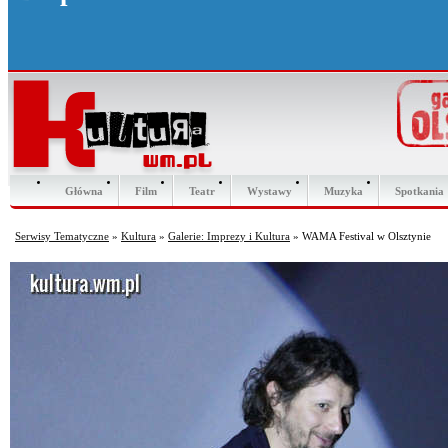
Główna
Film
Teatr
Wystawy
Muzyka
Spotkania
Serwisy Tematyczne
»
Kultura
»
Galerie: Imprezy i Kultura
» WAMA Festival w Olsztynie