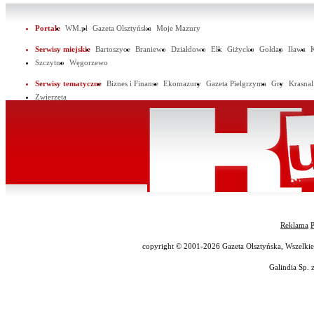
Portale
WM.pl
Gazeta Olsztyńska
Moje Mazury
Serwisy miejskie
Bartoszyce
Braniewo
Działdowo
Ełk
Giżycko
Gołdap
Iława
Szczytno
Węgorzewo
Serwisy tematyczne
Biznes i Finanse
Ekomazury
Gazeta Pielgrzyma
Gry
Krasnal
Zwierzęta
Reklama
P
copyright © 2001-2026 Gazeta Olsztyńska, Wszelkie p
Galindia Sp. z