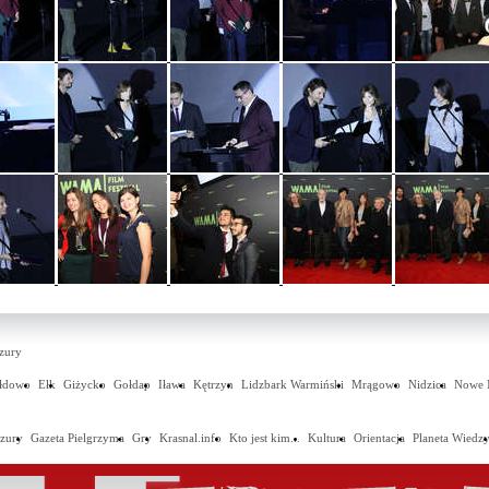
zury
ałdowo
Ełk
Giżycko
Gołdap
Iława
Kętrzyn
Lidzbark Warmiński
Mrągowo
Nidzica
Nowe 
zury
Gazeta Pielgrzyma
Gry
Krasnal.info
Kto jest kim...
Kultura
Orientacja
Planeta Wiedz