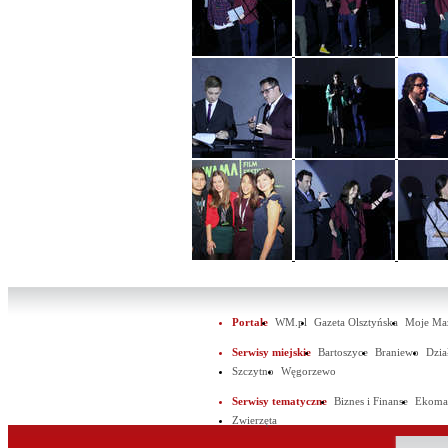
Portale
WM.pl
Gazeta Olsztyńska
Moje Ma
Serwisy miejskie
Bartoszyce
Braniewo
Dzi
Szczytno
Węgorzewo
Serwisy tematyczne
Biznes i Finanse
Ekoma
Zwierzęta