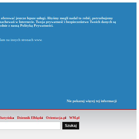
i oferować jeszcze lepsze usługi. Abyśmy mogli nadal to robić, potrzebujemy
 zachowań w Internecie. Twoja prywatność i bezpieczeństwo Twoich danych są
godnie z naszą
Polityką Prywatności
.
klam na innych stronach www.
Nie pokazuj więcej tej informacji
lsztyńska
Dziennik Elbląski
Orientacja.pl
WM.pl