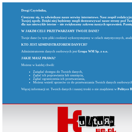
Drogi Czytelniku,
Cieszymy się, że odwiedzasz nasze serwisy internetowe. Nasz zespół redakcyjn
Twojej zgody. Dzięki niej będziemy mogli dostosowywać nasze strony pod Tw
dla nas niezwykle istotne – nie zwiększamy zakresu naszych uprawnień. Pamię
W JAKIM CELU PRZETWARZAMY TWOJE DANE?
Twoje dane (w tym pliki cookies) wykorzystujemy w celach statystycznych, ana
KTO JEST ADMINISTRATOREM DANYCH?
Administratorem danych osobowych jest
Grupa WM Sp. z o.o.
JAKIE MASZ PRAWA?
Możesz w każdej chwili:
Zażądać dostępu do Twoich danych,
Żądać ich poprawiania lub usunięcia,
Żądać ograniczenia ich przetwarzania,
Możesz wnieść sprzeciw co do przetwarzania Twoich danych osobowych
Więcej informacji nt. Twoich danych i naszej troski o nie znajdziesz w
Polityce 