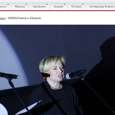
stawy
Muzyka
Spotkania
Ksiązki
Na luzie
Archipelagi Kultury
ltura
» WAMA Festival w Olsztynie