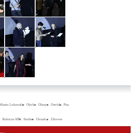
Miasto Lubawskie
Olecko
Olsztyn
Ostróda
Pisz
y
Rolnicze ABC
Student
Ukraińcy
Zdrowie